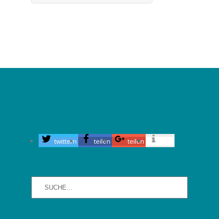
twittern
teilen
teilen
info