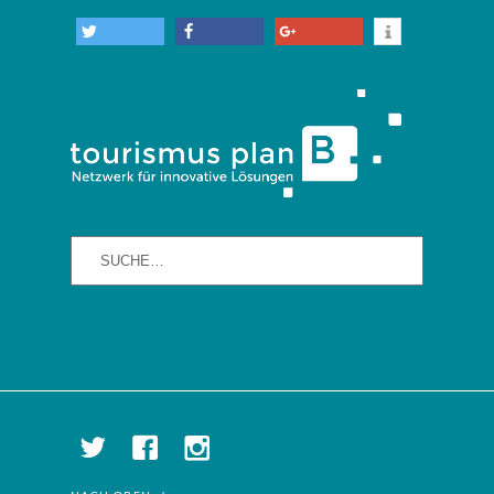
info
twittern
teilen
teilen