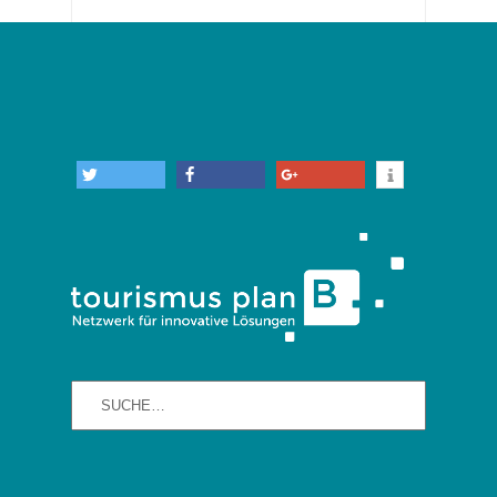
info
twittern
teilen
teilen