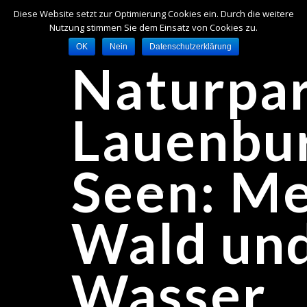
Diese Website setzt zur Optimierung Cookies ein. Durch die weitere
Nutzung stimmen Sie dem Einsatz von Cookies zu.
OK
Nein
Datenschutzerklärung
Naturpa
Lauenbu
Seen: Me
Wald un
Wasser